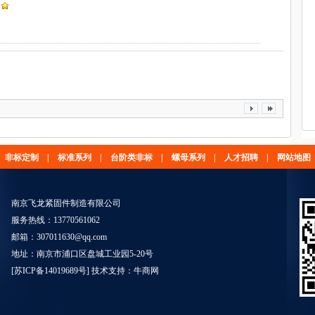
非标定制
|
标准系列
|
台阶类非标
|
螺母系列
|
人才招聘
|
网站地图
南京飞龙紧固件制造有限公司
服务热线：13770561062
邮箱：307011630@qq.com
地址：南京市浦口区盘城工业园5-20号
[
苏ICP备14019689号
] 技术支持：
牛商网