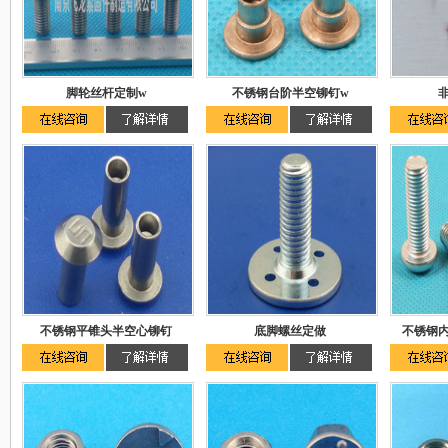
脚轮丝杆定制w
不锈钢台阶半空铆钉w
不锈钢平锥头半空心铆钉
底脚螺丝定做
不锈钢