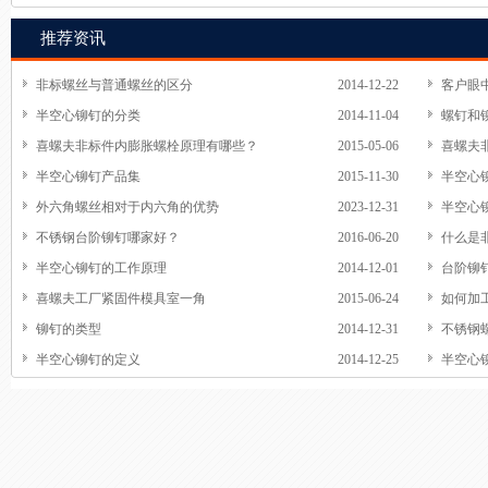
推荐资讯
非标螺丝与普通螺丝的区分
2014-12-22
客户眼
半空心铆钉的分类
2014-11-04
螺钉和
喜螺夫非标件内膨胀螺栓原理有哪些？
2015-05-06
喜螺夫
半空心铆钉产品集
2015-11-30
半空心
外六角螺丝相对于内六角的优势
2023-12-31
半空心
不锈钢台阶铆钉哪家好？
2016-06-20
什么是
半空心铆钉的工作原理
2014-12-01
台阶铆
喜螺夫工厂紧固件模具室一角
2015-06-24
如何加
铆钉的类型
2014-12-31
不锈钢
半空心铆钉的定义
2014-12-25
半空心