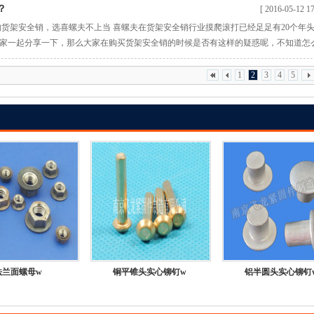
？
[ 2016-05-12 17
分子材料，其主要成分是尼龙树脂。尼龙胶主要通过填充螺纹牙间隙，增加不锈
购货架安全销，选喜螺夫不上当 喜螺夫在货架安全销行业摸爬滚打已经足足有20个年
家一起分享一下，那么大家在购买货架安全销的时候是否有这样的疑惑呢，不知道怎
，价格却天差地别。其实呢，千万不要被表面迷惑了。因为价格往往不是判断货架安
 喜螺夫货架安全销在市场上的定位是中高端，所以当很多的货架安全销客户问道我们的
1
2
3
4
5
法兰面螺母w
铜平锥头实心铆钉w
铝半圆头实心铆钉