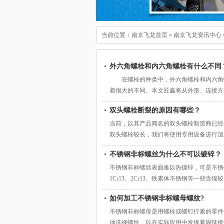
当前位置：
南京飞龙首页
»
南京飞龙资讯中心
外六角螺栓和内六角螺栓有什么不同
在螺栓的种类中，外六角螺栓和内六角螺
着很大的不同。本文匠鑫将从外形、连接
角螺栓和内六角螺栓的外形 外六角螺栓
双头螺栓断裂的原因有哪些？
是六角形，而内六角螺栓的头部是六角形，
直径则比螺杆直径略大一些。 二、外
当前，以其产品闻名的双头螺栓制造商已经
双头螺栓较长，我们将使用专用设备进行加
材料除了具有普通双头螺栓的特性外，还具
不锈钢非标螺丝为什么不可以镀锌？
人们关注的是用于螺栓的原材料的质量。如
不锈钢非标螺丝表面难以热镀锌，可是不锈钢
1Cr13、2Cr13、铁素体不锈钢等一
护。 生产流程： 除油-预热-盐浴渗氮-去
如何加工不锈钢非标螺母螺纹?
相互配合产品工件表面颜色和应用的强酸强
不锈钢非标螺母是用螺栓或螺钉拧紧的零件
地选择螺纹，以在实际应用中发挥紧固链接