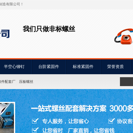
制造有限公司！
我们只做非标螺丝
半空心铆钉
台阶紧固件
标准紧固件
荣誉资质
准件配套厂
压板螺丝