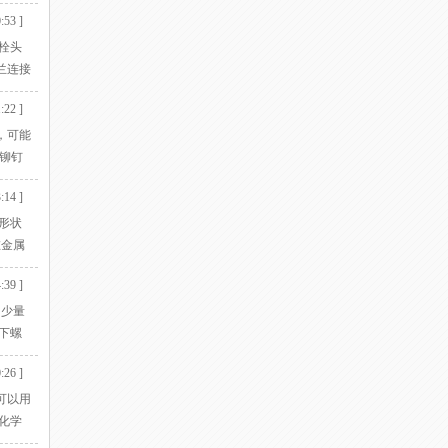
剪强度
:53 ]
栓头
兰连接
接处
:22 ]
，可能
和铆钉
选择
:14 ]
连接两
形状
在金属
有高
:39 ]
用少量
下螺
保险
:26 ]
可以用
化学
来剥