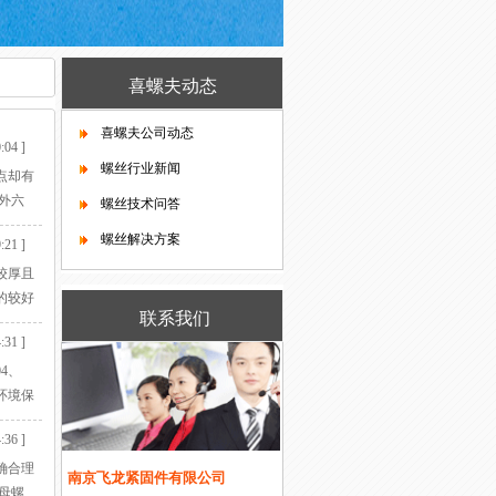
喜螺夫动态
喜螺夫公司动态
:04 ]
螺丝行业新闻
点却有
外六
螺丝技术问答
端都
螺丝解决方案
:21 ]
的头部
较厚且
的较好
联系我们
今，
:31 ]
4、
环境保
理一般是
:36 ]
确合理
南京飞龙紧固件有限公司
母螺