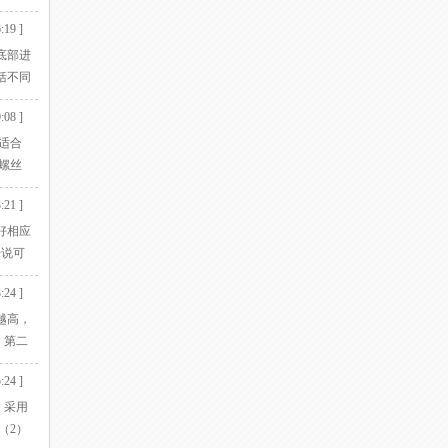
筑和结
:19 ]
底部进
括不同
或支撑
:08 ]
在物
适合
螺丝
。切
:21 ]
好相应
来说可
常常
:24 ]
的正
越高，
 第二
材料通
:24 ]
。采用
（2）