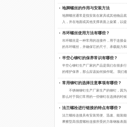
固的连接和结构支持。 电子设备：非标铆
地脚螺丝的作用与安装方法
构工程：非标铆钉可以用于连接建筑和结构
地脚螺丝通常是指安装在家具或其他物品底
入，并在地面或其他支撑表面上旋紧，以提
的形状、材料和尺寸。 地脚螺丝的安装主
吊环螺丝使用方法有哪些？
表面平整、干燥且适合安装螺丝。 定位孔
品底
吊环螺丝是一种常用的连接件，用于连接金
的吊环螺丝，并确保它的尺寸、承载能力和
的螺纹部分对准连接物体的孔口或螺纹孔。
半空心铆钉的保养常识有哪些？
勿过度用力，以免损坏螺纹。 固定：使用
半空心铆钉生产厂家的产品是我们在很多行
的维护保养，那么应该如何操作呢。 我们
用软布沾清水或中性洗涤剂，不要用一般番
常用铆钉的选择注意事项有哪些？
查看结构的衔接部位，及时旋紧螺栓，替换
确操作我们才能更好的发挥它的作用效果，
不锈钢铆钉生产厂家生产的铆钉，因为具
那么对于我们常用的一些铆钉在选择的时
点、不锈钢铆钉厚度：测量一下需要铆接
法兰螺栓进行链接的特点有哪些？
常有铝,钢,不锈钢,铜,当然也有一些特
法兰螺栓连接具有安装简便、迅速、能装能
摩擦型高强度螺栓连接所受的力靠钢板表面