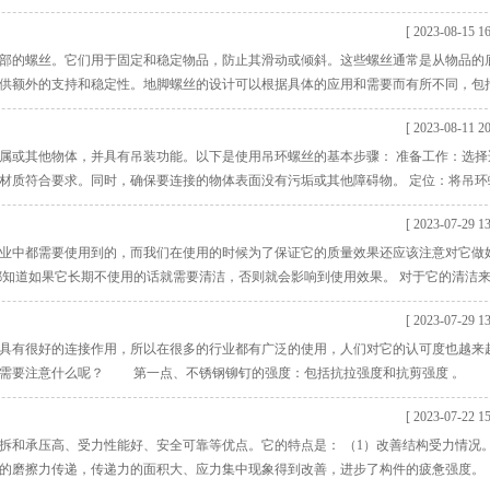
钉可以用于连接电子设备的外壳和内部结构，如计算机、手机、平板电脑等产品。 建
[ 2023-08-15 16
工程中的不同构件，如桥梁、钢结构、铝合金构件等。
部的螺丝。它们用于固定和稳定物品，防止其滑动或倾斜。这些螺丝通常是从物品的
供额外的支持和稳定性。地脚螺丝的设计可以根据具体的应用和需要而有所不同，包
要分为以下几个步骤： 准备工作：确定您需要安装地脚螺丝的物品和位置。确保地面
[ 2023-08-11 20
位：将物品翻转，找到需要安装地脚螺丝的位置。使用直尺、铅笔或尺寸合适的工具，
属或其他物体，并具有吊装功能。以下是使用吊环螺丝的基本步骤： 准备工作：选择
材质符合要求。同时，确保要连接的物体表面没有污垢或其他障碍物。 定位：将吊环
 插入螺纹：将吊环螺丝轻轻旋转，使其螺纹部分顺利进入连接物体的孔口或螺纹孔中
[ 2023-07-29 13
合适的工具（例如扳手或扳手套筒）继续旋转吊环螺丝，直到它
业中都需要使用到的，而我们在使用的时候为了保证它的质量效果还应该注意对它做
都知道如果它长期不使用的话就需要清洁，否则就会影响到使用效果。 对于它的清洁
笕和洗衣粉，更不能用去污粉、洗厕精等强酸碱的清洗剂，这样会腐蚀型材外表。 应
[ 2023-07-29 13
已受损的零件。在运用中发现有变形几乎就不能使用了，要及时的更换。 只有保证它
有很好的连接作用，所以在很多的行业都有广泛的使用，人们对它的认可度也越来
候需要注意什么呢？ 第一点、不锈钢铆钉的强度：包括抗拉强度和抗剪强度 。
的厚度,然后根据铆钉的推荐的铆接范围选用。 第三点、铆钉的材料：铆钉的铆体
[ 2023-07-22 15
殊材料。
拆和承压高、受力性能好、安全可靠等优点。它的特点是： （1）改善结构受力情况
的磨擦力传递，传递力的面积大、应力集中现象得到改善，进步了构件的疲惫强度。 