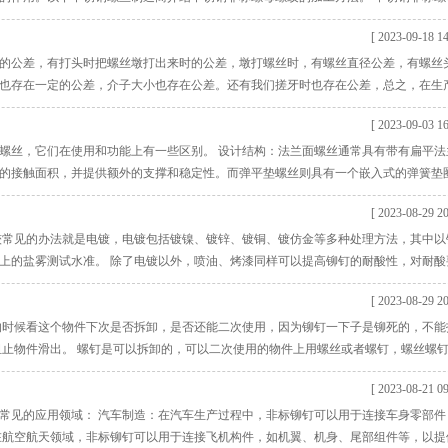
成型刀具或磨具在螺母上加工螺纹的方法，主要包括车削、铣削、攻丝、套丝、磨削、
[ 2023-09-18 14
件每转一转，机床的传动链保证车刀、铣刀或砂轮沿工件轴向均匀移动导程。攻丝或
公差，有打头时把螺丝墩打出来时的公差，墩打螺丝时，有螺丝直径公差，有螺丝
也存在一定的公差，介子大小也存在公差。还有我们搓牙时也存在公差，总之，在生
值的公差范围之内是允许的，是合理的。下面就由深圳市东螺五金朱经理详细的介绍
[ 2023-09-03 16
属于标准件螺丝基础知识介绍当中的一部分。只是今天把它分开来讲。 螺丝标准公
确认公
螺丝，它们在使用和功能上有一些区别。 设计结构：法兰面螺丝通常具有带有扁平法
的接触面积，并提供额外的支撑和稳定性。而弹平垫螺丝则具有一个嵌入式的弹簧垫
：法兰面螺丝通常用于需要较强的连接力和稳定性的应用，例如在机械和工程领域，尤
[ 2023-08-29 20
需要减震和缓冲的应用，例如在机械振动较大的设备上或需要防止松动的场合。 安
较常见的办法就是电镀，电镀包括镀镍、镀锌、镀铜、镀仿金等多种处理方法，其中以
以上的盐雾测试水准。 除了电镀以外，喷油、烤漆同样可以提高铆钉的耐酸性，对耐酸
到的效果。 当然，要提高铆钉的耐酸性，光凭表面处理可不够，选材也十分重要，像
[ 2023-08-29 20
秀，因此如果您有高要求，就不要贪图低成本，该花的钱就得花，再省也不能省质量。
的时候看这个物件下次是否拆卸，是否还能二次使用，因为铆钉一下子是铆死的，不能
阻止物件滑出。 螺钉是可以拆卸的，可以二次使用的物件上用螺丝或者螺钉，螺丝螺
螺丝需要螺母配套使用。
[ 2023-08-21 09
常见的应用领域： 汽车制造：在汽车生产过程中，非标铆钉可以用于连接车身零部件
在航空航天领域，非标铆钉可以用于连接飞机构件，如机翼、机身、尾部组件等，以提