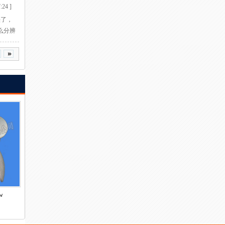
:24 ]
头了，
么分辨
全销好
价
w