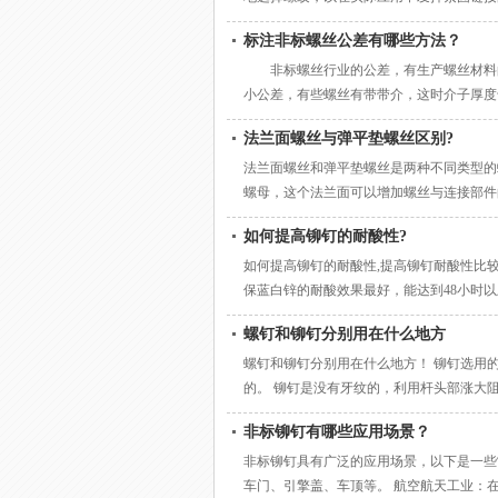
纹的加工方法有： 1.螺纹切割:是指用
标注非标螺丝公差有哪些方法？
和旋风切割。车削、铣削和磨削螺纹时，工
时，丝锥或
非标螺丝行业的公差，有生产螺丝材料的
小公差，有些螺丝有带带介，这时介子厚度
螺丝时，都会有存在一定的公差，在一定数
法兰面螺丝与弹平垫螺丝区别?
们螺丝行业的公差。其实这个螺丝公差也
标准公差IT的数值由基本是标准所列的用以
法兰面螺丝和弹平垫螺丝是两种不同类型的
螺母，这个法兰面可以增加螺丝与连接部件
于提供额外的弹性和缓冲效果。 使用场景
如何提高铆钉的耐酸性?
连接两个平面上时。而弹平垫螺丝通常用于
如何提高铆钉的耐酸性,提高铆钉耐酸性比
保蓝白锌的耐酸效果最好，能达到48小时
比较高的产品可以加以使用，能达到意想不
螺钉和铆钉分别用在什么地方
ET线这类的环保材料在耐酸方面就十分优
好了就不代表可以高枕无忧了，后期的保养
螺钉和铆钉分别用在什么地方！ 铆钉选用
的。 铆钉是没有牙纹的，利用杆头部涨大
牙纹的。 自攻螺钉是直接钻进物件，螺钉
非标铆钉有哪些应用场景？
非标铆钉具有广泛的应用场景，以下是一些
车门、引擎盖、车顶等。 航空航天工业：