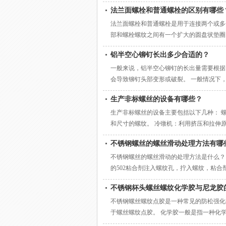
螺栓用量少。高强度螺栓承载能力大、一个直径
法兰面螺栓和普通螺栓的区别有哪些
为：可见法兰螺栓的承载能力比铆钉高约1
法兰面螺栓和普通螺栓是用于连接两个或多
部和螺栓螺纹之间有一个扩大的圆盘状垫圈
的管道、容器或设备。 密封性：法兰面螺
铝半空心铆钉长出多少合适的？
的液体或气体不会泄漏。 线材和牢固性：
一般来说，铝半空心铆钉的长出量需要根据
会导致铆钉头部变形或破裂。 一般情况下，
头部的承载能力都可以得到良好的保证。如
生产非标螺丝的设备有哪些？
需要根据需要连接的两个物体的厚度进行决
个物体。 具体来说，半空心铆钉的长度
生产非标螺丝的设备主要包括以下几种： 
和尺寸的螺纹。 冷镦机：利用挤压和拉伸
棒材表面滚动切齿刀具，将金属压成螺纹的
不锈钢螺丝的螺丝滑动处理方法有哪
生产效率和生产精度的优点，可以生产大量
不锈钢螺丝的螺丝滑动的处理方法是什么？
的502粘合剂注入螺纹孔，拧入螺纹，粘
母，拆下壳后处理 4、用电烙铁加热后，
不锈钢杯头螺丝螺纹化学胶与尼龙胶
5、熔化的焊接挂在焊枪头上，将螺丝刀和
不锈钢螺丝螺纹点胶是一种常见的防松强化
于螺丝螺纹点胶。 化学胶一般是指一种化
反应，形成一种高强度的粘合剂，其防松效