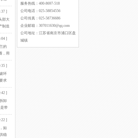
服务热线：
400-8697-518
研磨
公司电话：
025-58854556
:37 ]
套丝
公司传真：
025-58736686
头部大
企业邮箱：
307011630@qq.com
产制造
一下我
公司地址：
江苏省南京市浦口区盘
:04 ]
差：
城镇
兰的
圈，用
其在
:35 ]
镀环
要求
环保
:42 ]
 铆接
拆卸
钉是带
:22 ]
，如
供稳