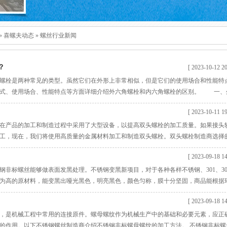
»
喜螺夫动态
»
螺丝行业新闻
？
[ 2023-10-12 20
栓是两种常见的类型。虽然它们在外形上非常相似，但是它们的使用场合和性能特
方式、使用场合、性能特点等方面详细介绍外六角螺栓和内六角螺栓的区别。 一、
和内六角螺栓在外形上较大的区别就是六角形的形状。外六角螺栓的头部和螺杆的一
[ 2023-10-11 19
螺杆的一端则是圆柱形。此外，外六角螺栓的头部和螺杆的直径相等，而内六角螺栓
六角
在产品的加工和制造过程中采用了大型设备，以提高双头螺栓的加工质量。如果接头
工，现在，我们将使用高质量的金属材料加工和制造双头螺栓。双头螺栓制造商选择
有许多应用特性。 随着双头螺栓制造商技术的不断发展，解决了螺栓制造的问题。如
[ 2023-09-18 14
果螺栓线质量不好，则杂质很多，如果螺栓不够硬，则在使用中会出现很多严重
非标螺丝能够做表面发黑处理。不锈钢变黑新项目，对于各种各样不锈钢、301、30
些含镍较为高的原材料，能变黑出哑光黑色，明亮黑色，颜色匀称，膜十分坚固，商品能根据
盐-风干-打磨抛光-预热-空气氧化-去盐-打磨抛光-上油 不锈钢非标螺丝空气氧化发黑处
[ 2023-09-18 14
碱或环境湿度自然环境的。
，是机械工程中常用的连接原件。螺母螺纹作为机械生产中的基础和必要元素，应正
的作用。以下不锈钢螺丝制造商介绍不锈钢非标螺母螺纹的加工方法。 不锈钢非标螺