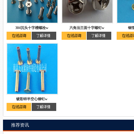
304沉头十字槽螺栓w
六角法兰面十字螺钉w
铜
镀彩锌半空心铆钉w
推荐资讯