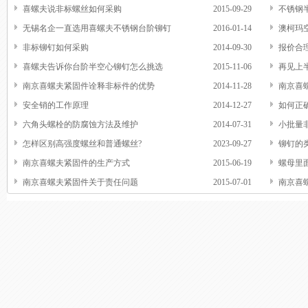
喜螺夫说非标螺丝如何采购
2015-09-29
不锈钢
无锡名企一直选用喜螺夫不锈钢台阶铆钉
2016-01-14
澳柯玛
非标铆钉如何采购
2014-09-30
报价合
喜螺夫告诉你台阶半空心铆钉怎么挑选
2015-11-06
再见上
南京喜螺夫紧固件诠释非标件的优势
2014-11-28
南京喜
安全销的工作原理
2014-12-27
如何正
六角头螺栓的防腐蚀方法及维护
2014-07-31
小批量
怎样区别高强度螺丝和普通螺丝?
2023-09-27
铆钉的
南京喜螺夫紧固件的生产方式
2015-06-19
螺母里
南京喜螺夫紧固件关于责任问题
2015-07-01
南京喜