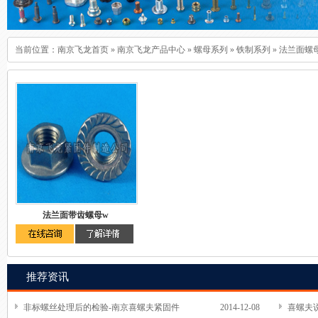
当前位置：
南京飞龙首页
»
南京飞龙产品中心
»
螺母系列
»
铁制系列
»
法兰面螺
法兰面带齿螺母w
推荐资讯
非标螺丝处理后的检验-南京喜螺夫紧固件
2014-12-08
喜螺夫