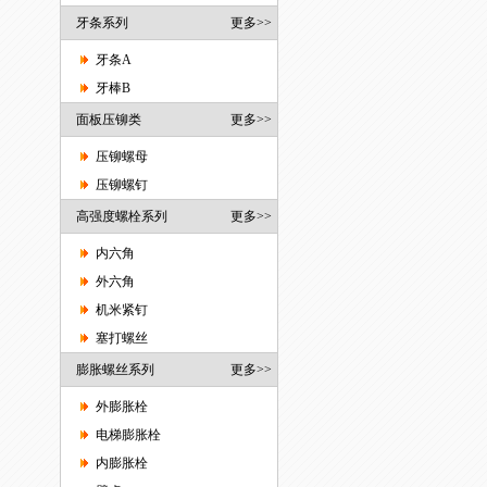
牙条系列
更多>>
牙条A
牙棒B
面板压铆类
更多>>
压铆螺母
压铆螺钉
高强度螺栓系列
更多>>
内六角
外六角
机米紧钉
塞打螺丝
膨胀螺丝系列
更多>>
外膨胀栓
电梯膨胀栓
内膨胀栓